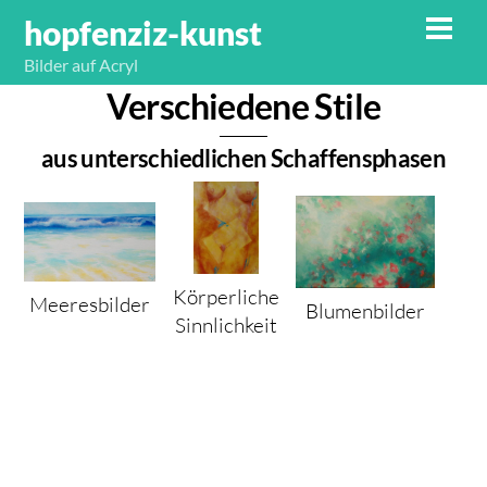
Skip
hopfenziz-kunst
Men
to
Bilder auf Acryl
content
Verschiedene Stile
aus unterschiedlichen Schaffensphasen
Körperliche
Meeresbilder
Blumenbilder
Sinnlichkeit